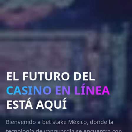
EL FUTURO DEL
CASINO EN LÍNEA
ESTÁ AQUÍ
Bienvenido a bet stake México, donde la
tecnología de vanguardia se encuentra con