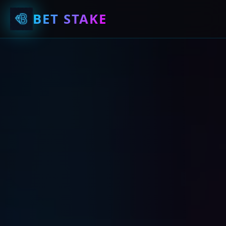
BET STAKE